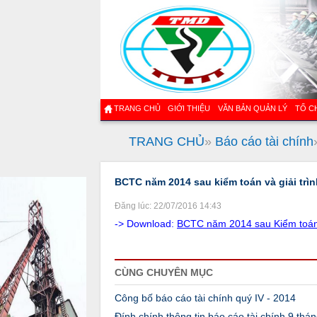
TRANG CHỦ
GIỚI THIỆU
VĂN BẢN QUẢN LÝ
TỔ C
TRANG CHỦ
»
Báo cáo tài chính
BCTC năm 2014 sau kiểm toán và giải trìn
Đăng lúc: 22/07/2016 14:43
-> Download:
BCTC năm 2014 sau Kiểm toán v
CÙNG CHUYÊN MỤC
Công bố báo cáo tài chính quý IV - 2014
Đính chính thông tin báo cáo tài chính 9 thá