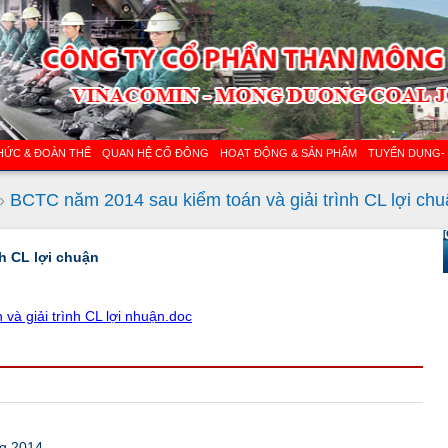
HỨC & ĐOÀN THỂ
QUAN HỆ CỔ ĐÔNG
HOẠT ĐỘNG & SẢN PHẨM
TUYỂN DỤNG-
»
BCTC năm 2014 sau kiểm toán và giải trình CL lợi ch
[
h CL lợi chuận
à giải trình CL lợi nhuận.doc
ng 2014