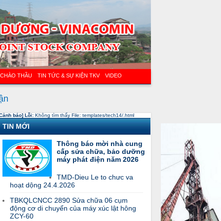
 CHÀO THẦU
TIN TỨC & SỰ KIỆN TKV
VIDEO
uận
Cảnh báo] Lỗi:
Không tìm thấy File: templates/tech14/.html
TIN MỚI
Thông báo mời nhà cung
cấp sửa chữa, bảo dưỡng
máy phát điện năm 2026
TMD-Dieu Le to chưc va
hoạt dộng 24.4.2026
TBKQLCNCC 2890 Sửa chữa 06 cụm
động cơ di chuyển của máy xúc lật hông
ZCY-60