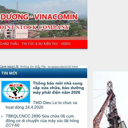
 CHÀO THẦU
TIN TỨC & SỰ KIỆN TKV
VIDEO
Cảnh báo] Lỗi:
Không tìm thấy File: templates/tech14/.html
TIN MỚI
Thông báo mời nhà cung
cấp sửa chữa, bảo dưỡng
máy phát điện năm 2026
TMD-Dieu Le to chưc va
hoạt dộng 24.4.2026
TBKQLCNCC 2890 Sửa chữa 06 cụm
động cơ di chuyển của máy xúc lật hông
ZCY-60