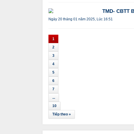
TMD- CBTT Ba
Ngày 20 tháng 01 năm 2025, Lúc 16:51
1
2
3
4
5
6
7
...
10
Tiếp theo »