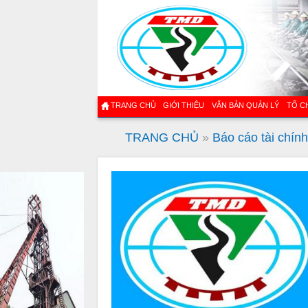
TRANG CHỦ
GIỚI THIỆU
VĂN BẢN QUẢN LÝ
TỔ C
TRANG CHỦ
»
Báo cáo tài chính