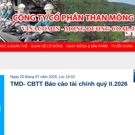
HỨC & ĐOÀN THỂ
QUAN HỆ CỔ ĐÔNG
HOẠT ĐỘNG & SẢN PHẨM
TUYỂN DỤNG-
[
Ngày 20 tháng 07 năm 2026, Lúc 16:02
TMD- CBTT Báo cáo tài chính quý II.2026