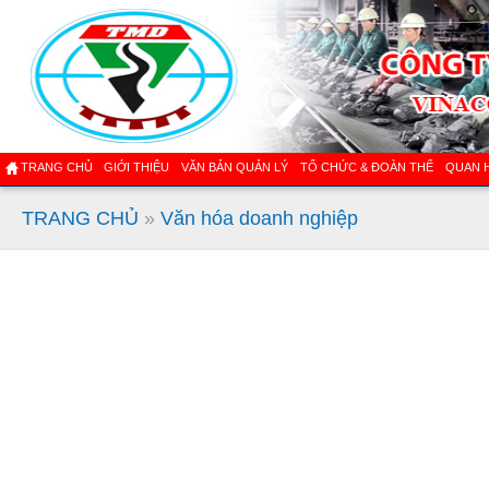
TRANG CHỦ
GIỚI THIỆU
VĂN BẢN QUẢN LÝ
TỔ CHỨC & ĐOÀN THỂ
QUAN 
TRANG CHỦ
»
Văn hóa doanh nghiệp