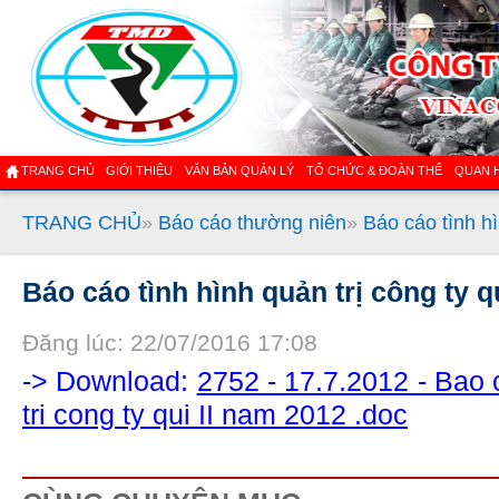
TRANG CHỦ
GIỚI THIỆU
VĂN BẢN QUẢN LÝ
TỔ CHỨC & ĐOÀN THỂ
QUAN 
TRANG CHỦ
»
Báo cáo thường niên
»
Báo cáo tình hì
Báo cáo tình hình quản trị công ty q
Đăng lúc: 22/07/2016 17:08
-> Download:
2752 - 17.7.2012 - Bao 
tri cong ty qui II nam 2012 .doc