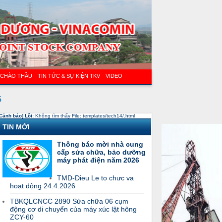
 CHÀO THẦU
TIN TỨC & SỰ KIỆN TKV
VIDEO
5
Cảnh báo] Lỗi:
Không tìm thấy File: templates/tech14/.html
TIN MỚI
Thông báo mời nhà cung
cấp sửa chữa, bảo dưỡng
máy phát điện năm 2026
TMD-Dieu Le to chưc va
hoạt dộng 24.4.2026
TBKQLCNCC 2890 Sửa chữa 06 cụm
động cơ di chuyển của máy xúc lật hông
ZCY-60