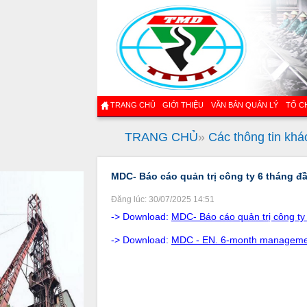
TRANG CHỦ
GIỚI THIỆU
VĂN BẢN QUẢN LÝ
TỔ C
TRANG CHỦ
»
Các thông tin khá
MDC- Báo cáo quản trị công ty 6 tháng đ
Đăng lúc: 30/07/2025 14:51
-> Download:
MDC- Báo cáo quản trị công t
-> Download:
MDC - EN. 6-month management