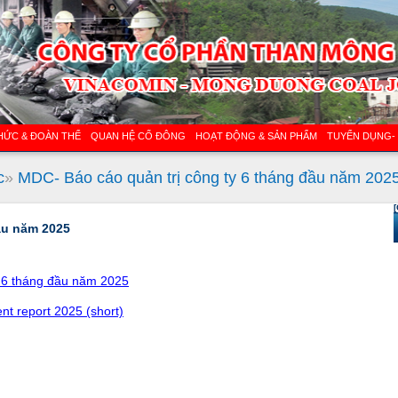
HỨC & ĐOÀN THỂ
QUAN HỆ CỔ ĐÔNG
HOẠT ĐỘNG & SẢN PHẨM
TUYỂN DỤNG-
c
»
MDC- Báo cáo quản trị công ty 6 tháng đầu năm 202
[
ầu năm 2025
y 6 tháng đầu năm 2025
 report 2025 (short)