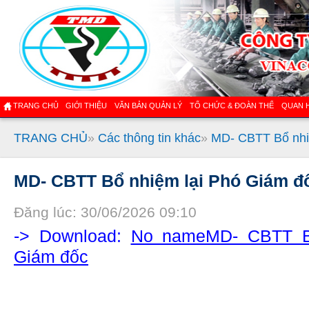
TRANG CHỦ
GIỚI THIỆU
VĂN BẢN QUẢN LÝ
TỔ CHỨC & ĐOÀN THỂ
QUAN 
TRANG CHỦ
»
Các thông tin khác
»
MD- CBTT Bổ nhi
MD- CBTT Bổ nhiệm lại Phó Giám đ
Đăng lúc: 30/06/2026 09:10
-> Download:
No nameMD- CBTT B
Giám đốc