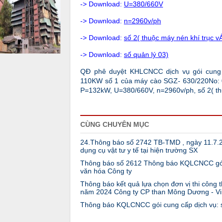
-> Download:
U=380/660V
-> Download:
n=2960v/ph
-> Download:
số 2( thuộc máy nén khí trục v
-> Download:
số quản lý 03)
QĐ phê duyệt KHLCNCC dịch vụ gói cung 
110KW số 1 của máy cào SGZ- 630/220No: 0
P=132kW, U=380/660V, n=2960v/ph, số 2( thu
CÙNG CHUYÊN MỤC
24.Thông báo số 2742 TB-TMD , ngày 11.7.
dụng cụ vật tư y tế tại hiện trường SX
Thông báo số 2612 Thông báo KQLCNCC gói 
văn hóa Công ty
Thông báo kết quả lựa chọn đơn vị thi công 
năm 2024 Công ty CP than Mông Dương - V
Thông báo KQLCNCC gói cung cấp dịch vụ: 