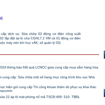
ÁK
cấp dịch vụ: Sửa chữa 02 động cơ điện công suất
2 lắp đặt tại lò chợ CGHL7.2 VM và 01 động cơ điện
ộc máy nén khí trục vÁK, số quản lý 03)
2024 thông báo Kết quả LCNCC goia cung cấp mua sắm hàng hóa
cung cấp: Sửa chữa một số hạng mục công trình khu vực Nhà
thực hiện gói cung cấp Thi công khoan thăm dò phục vụ khai thác
inacomin
sửa 22 áp tô mát phòng nổ mã TSCĐ:499- 510- TBĐL