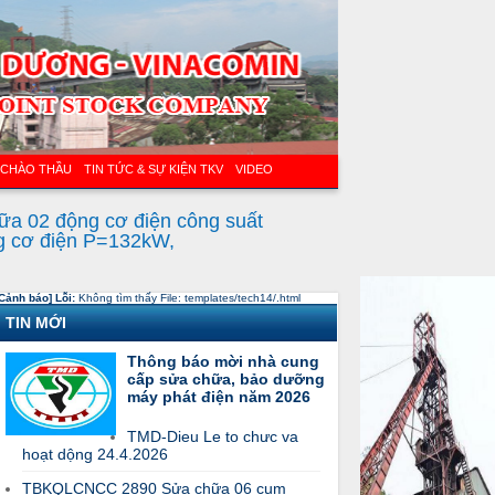
 CHÀO THẦU
TIN TỨC & SỰ KIỆN TKV
VIDEO
ữa 02 động cơ điện công suất
g cơ điện P=132kW,
Cảnh báo] Lỗi:
Không tìm thấy File: templates/tech14/.html
TIN MỚI
Thông báo mời nhà cung
cấp sửa chữa, bảo dưỡng
máy phát điện năm 2026
TMD-Dieu Le to chưc va
hoạt dộng 24.4.2026
TBKQLCNCC 2890 Sửa chữa 06 cụm