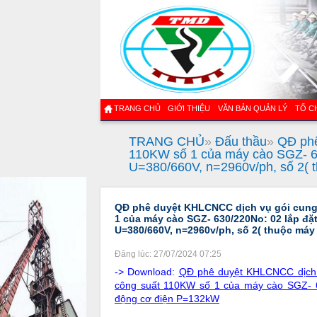
TRANG CHỦ
GIỚI THIỆU
VĂN BẢN QUẢN LÝ
TỔ C
TRANG CHỦ
»
Đấu thầu
»
QĐ phê
110KW số 1 của máy cào SGZ- 63
U=380/660V, n=2960v/ph, số 2( t
QĐ phê duyệt KHLCNCC dịch vụ gói cung 
1 của máy cào SGZ- 630/220No: 02 lắp đặ
U=380/660V, n=2960v/ph, số 2( thuộc máy 
Đăng lúc: 27/07/2024 07:25
-> Download:
QĐ phê duyệt KHLCNCC dịch v
công suất 110KW số 1 của máy cào SGZ- 6
động cơ điện P=132kW