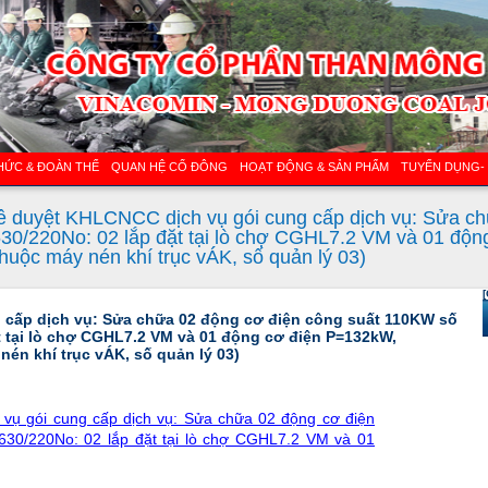
HỨC & ĐOÀN THỂ
QUAN HỆ CỔ ĐÔNG
HOẠT ĐỘNG & SẢN PHẨM
TUYỂN DỤNG-
 duyệt KHLCNCC dịch vụ gói cung cấp dịch vụ: Sửa ch
0/220No: 02 lắp đặt tại lò chợ CGHL7.2 VM và 01 độn
huộc máy nén khí trục vÁK, số quản lý 03)
[
cấp dịch vụ: Sửa chữa 02 động cơ điện công suất 110KW số
t tại lò chợ CGHL7.2 VM và 01 động cơ điện P=132kW,
nén khí trục vÁK, số quản lý 03)
ụ gói cung cấp dịch vụ: Sửa chữa 02 động cơ điện
30/220No: 02 lắp đặt tại lò chợ CGHL7.2 VM và 01