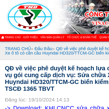
TRANG CHỦ
GIỚI THIỆU
VĂN BẢN QUẢN LÝ
TỔ CHỨC & ĐOÀN THỂ
QUAN 
TRANG CHỦ
»
Đấu thầu
»
QĐ về việc phê duyệt kế h
Xe ô tô có cần cầu Huyndai HD320/TTCM-GC biển 
QĐ về việc phê duyệt kế hoạch lựa 
vụ gói cung cấp dịch vụ: Sửa chữa 
Huyndai HD320/TTCM-GC biển kiểm
TSCĐ 1365 TBVT
Đăng lúc: 19/10/2024 14:13
-> Download:
KHLCNCC sửa chữa xe