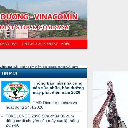
 CHÀO THẦU
TIN TỨC & SỰ KIỆN TKV
VIDEO
Cảnh báo] Lỗi:
Không tìm thấy File: templates/tech14/.html
TIN MỚI
Thông báo mời nhà cung
cấp sửa chữa, bảo dưỡng
máy phát điện năm 2026
TMD-Dieu Le to chưc va
hoạt dộng 24.4.2026
TBKQLCNCC 2890 Sửa chữa 06 cụm
động cơ di chuyển của máy xúc lật hông
ZCY-60