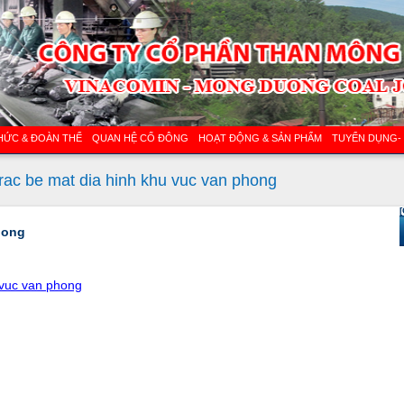
HỨC & ĐOÀN THỂ
QUAN HỆ CỔ ĐÔNG
HOẠT ĐỘNG & SẢN PHẨM
TUYỂN DỤNG-
rac be mat dia hinh khu vuc van phong
[
hong
 vuc van phong