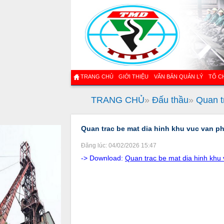
TRANG CHỦ
GIỚI THIỆU
VĂN BẢN QUẢN LÝ
TỔ C
TRANG CHỦ
»
Đấu thầu
»
Quan t
Quan trac be mat dia hinh khu vuc van p
Đăng lúc: 04/02/2026 15:47
-> Download:
Quan trac be mat dia hinh khu