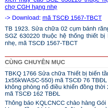
chợ CGH hạng nhẹ
-> Download:
mã TSCĐ 1567-TBCT
TB 1923. Sửa chữa 02 cụm bánh răng
SGZ 630220 thuộc hệ thống thiết b
nhẹ, mã TSCĐ 1567-TBCT
CÙNG CHUYÊN MỤC
TBKQ 1766 Sửa chữa Thiết bị biến tần
1x55kWASC-550) mã TSCĐ 76 TBĐL và
không phòng nổ điều khiển đồng thời
mã TSCĐ 162 TBĐL
Thông báo KQLCNCC chào hàng Gói d