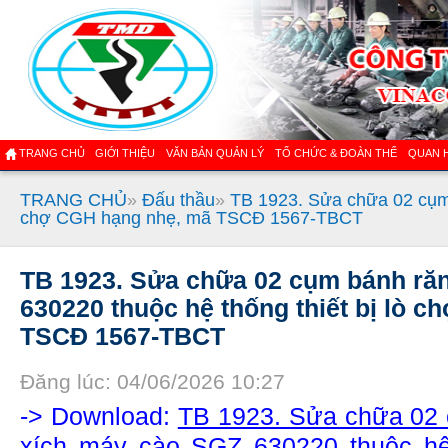
TRANG CHỦ
GIỚI THIỆU
VĂN BẢN QUẢN LÝ
TỔ CHỨC & ĐOÀN THỂ
QUAN 
TRANG CHỦ
»
Đấu thầu
»
TB 1923. Sửa chữa 02 cụm 
chợ CGH hạng nhẹ, mã TSCĐ 1567-TBCT
TB 1923. Sửa chữa 02 cụm bánh răn
630220 thuộc hệ thống thiết bị lò 
TSCĐ 1567-TBCT
Đăng lúc: 04/06/2026 10:27
-> Download:
TB 1923. Sửa chữa 02 
xích máy cào SGZ 630220 thuộc hệ 