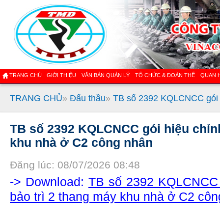
TRANG CHỦ
GIỚI THIỆU
VĂN BẢN QUẢN LÝ
TỔ CHỨC & ĐOÀN THỂ
QUAN 
TRANG CHỦ
»
Đấu thầu
»
TB số 2392 KQLCNCC gói hi
TB số 2392 KQLCNCC gói hiệu chỉnh
khu nhà ở C2 công nhân
Đăng lúc: 08/07/2026 08:48
-> Download:
TB số 2392 KQLCNCC g
bảo trì 2 thang máy khu nhà ở C2 cô