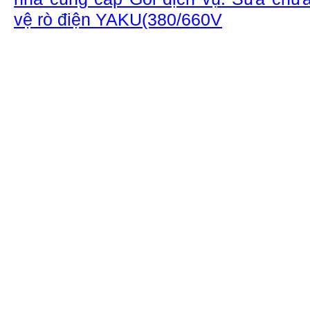
vệ rò điện YAKU(380/660V