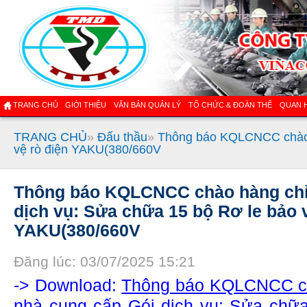
TRANG CHỦ
GIỚI THIỆU
VĂN BẢN QUẢN LÝ
TỔ CHỨC & ĐOÀN THỂ
QUAN 
TRANG CHỦ
»
Đấu thầu
»
Thông báo KQLCNCC chào h
vệ rò điện YAKU(380/660V
Thông báo KQLCNCC chào hàng chỉ 
dịch vụ: Sửa chữa 15 bộ Rơ le bảo v
YAKU(380/660V
Đăng lúc: 03/07/2025 15:21
-> Download:
Thông báo KQLCNCC ch
nhà cung cấp Gói dịch vụ: Sửa chữ