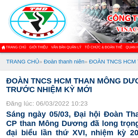
TRANG CHỦ
GIỚI THIỆU
VĂN BẢN QUẢN LÝ
TỔ CHỨC & ĐOÀN THỂ
QUAN 
TRANG CHỦ
»
Đoàn thanh niên
»
ĐOÀN TNCS HCM 
ĐOÀN TNCS HCM THAN MÔNG DƯƠ
TRƯỚC NHIỆM KỲ MỚI
Đăng lúc: 06/03/2022 10:23
Sáng ngày 05/03, Đại hội Đoàn Th
CP than Mông Dương đã long trọng
đại biểu lần thứ XVI, nhiệm kỳ 20