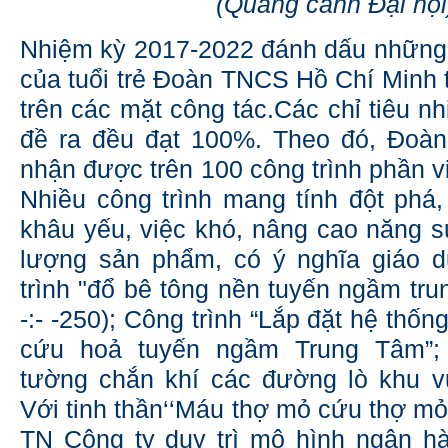
(Quang cảnh Đại hội
Nhiệm kỳ 2017-2022 đánh dấu những 
của tuổi trẻ Đoàn TNCS Hồ Chí Min
trên các mặt công tác.Các chỉ tiêu n
đề ra đều đạt 100%. Theo đó, Đoà
nhận được trên 100 công trình phần v
Nhiều công trình mang tính đột phá,
khâu yếu, việc khó, nâng cao năng su
lượng sản phẩm, có ý nghĩa giáo 
trình "đổ bê tông nền tuyến ngầm tru
-:- -250); Công trình “Lắp đặt hệ th
cứu hoả tuyến ngầm Trung Tâm”; 
tường chắn khí các đường lò khu
Với tinh thần‘‘Máu thợ mỏ cứu thợ m
TN Công ty duy trì mô hình ngân h