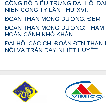
CÔNG BỐ BIÊU TRƯNG ĐẠI HỘI ĐẠ
NIÊN CÔNG TY LẦN THỨ XVI.
ĐOÀN THAN MÔNG DƯƠNG: ĐEM TẾ
ĐOÀN THAN MÔNG DƯƠNG: THĂM H
HOÀN CẢNH KHÓ KHĂN
ĐẠI HỘI CÁC CHI ĐOÀN ĐTN THAN
NỔI VÀ TRÀN ĐẦY NHIỆT HUYẾT