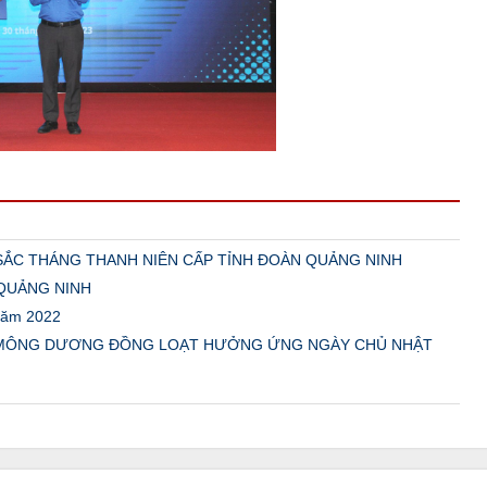
ẮC THÁNG THANH NIÊN CẤP TỈNH ĐOÀN QUẢNG NINH
QUẢNG NINH
năm 2022
 MÔNG DƯƠNG ĐỒNG LOẠT HƯỞNG ỨNG NGÀY CHỦ NHẬT