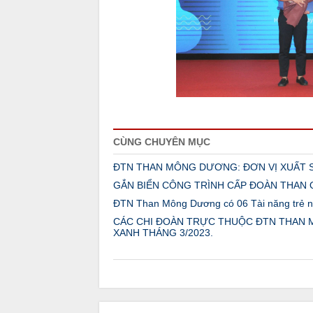
CÙNG CHUYÊN MỤC
ĐTN THAN MÔNG DƯƠNG: ĐƠN VỊ XUẤT S
GẮN BIỂN CÔNG TRÌNH CẤP ĐOÀN THAN 
ĐTN Than Mông Dương có 06 Tài năng trẻ 
CÁC CHI ĐOÀN TRỰC THUỘC ĐTN THAN
XANH THÁNG 3/2023.