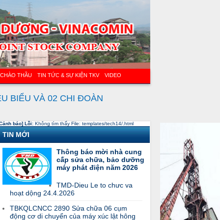
 CHÀO THẦU
TIN TỨC & SỰ KIỆN TKV
VIDEO
 BIỂU VÀ 02 CHI ĐOÀN
Cảnh báo] Lỗi:
Không tìm thấy File: templates/tech14/.html
TIN MỚI
Thông báo mời nhà cung
cấp sửa chữa, bảo dưỡng
máy phát điện năm 2026
TMD-Dieu Le to chưc va
hoạt dộng 24.4.2026
TBKQLCNCC 2890 Sửa chữa 06 cụm
động cơ di chuyển của máy xúc lật hông