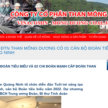
HỨC & ĐOÀN THỂ
QUAN HỆ CỔ ĐÔNG
HOẠT ĐỘNG & SẢN PHẨM
TUYỂN DỤNG-
»
ĐTN THAN MÔNG DƯƠNG CÓ 01 CÁN BỘ ĐOÀN TIÊU
G NINH
[
ĐOÀN TIÊU BIỂU VÀ 02 CHI ĐOÀN MẠNH CẤP ĐOÀN THAN
n Quảng Ninh tổ chức diễn đàn Tuổi trẻ sáng tạo
h, cán bộ Đoàn tiêu biểu năm 2022. Dự chương
n BCH Trung ương Đoàn, Bí thư Tỉnh đoàn