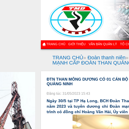
TRANG CHỦ
GIỚI THIỆU
VĂN BẢN QUẢN LÝ
TỔ C
TRANG CHỦ
»
Đoàn thanh niên
MẠNH CẤP ĐOÀN THAN QUẢN
ĐTN THAN MÔNG DƯƠNG CÓ 01 CÁN BỘ 
QUẢNG NINH
Đăng lúc: 31/05/2023 15:43
Ngày 30/5 tại TP Hạ Long, BCH Đoàn Tha
năm 2023 và tuyên dương chi Đoàn mạn
trình có đồng chí Hoàng Văn Hải, Ủy viê