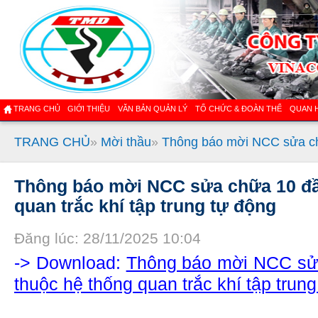
TRANG CHỦ
GIỚI THIỆU
VĂN BẢN QUẢN LÝ
TỔ CHỨC & ĐOÀN THỂ
QUAN 
TRANG CHỦ
»
Mời thầu
»
Thông báo mời NCC sửa chữ
Thông báo mời NCC sửa chữa 10 đầ
quan trắc khí tập trung tự động
Đăng lúc: 28/11/2025 10:04
-> Download:
Thông báo mời NCC sử
thuộc hệ thống quan trắc khí tập trun