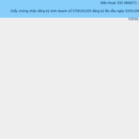
Điện thoại: 033 3868271
Giấy chứng nhận đăng ký kinh doanh số 5700101203 đăng ký lần đầu ngày 02/01/2008
©2016 