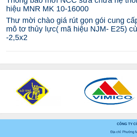
Thông báo mời NCC sửa chữa hệ thốn
hiệu MNR MK 10-16000
Thư mời chào giá rút gọn gói cung cấ
mô tơ thủy lực( mã hiệu NJM- E25) củ
-2,5x2
CÔNG TY C
Địa chỉ: Phường 