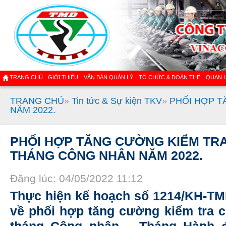
TRANG CHỦ
GIỚI THIỆU
VĂN BẢN QUẢN LÝ
TỔ CHỨC & ĐOÀN THỂ
QUAN 
TRANG CHỦ
»
Tin tức & Sự kiện TKV
»
PHỐI HỢP T
NĂM 2022.
PHỐI HỢP TĂNG CƯỜNG KIỂM TR
THÁNG CÔNG NHÂN NĂM 2022.
Đăng lúc: 04/05/2022 11:12
Thực hiện kế hoạch số 1214/KH-TM
về phối hợp tăng cường kiểm tra 