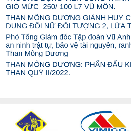
GIÓ MỨC -250/-100 L7 VŨ MÔN.
THAN MÔNG DƯƠNG GIÀNH HUY 
DUNG ĐÔI NỮ ĐỐI TƯỢNG 2, LỨA TU
Phó Tổng Giám đốc Tập đoàn Vũ Anh 
an ninh trật tự, bảo vệ tài nguyên, ra
Than Mông Dương
THAN MÔNG DƯƠNG: PHẤN ĐẤU KH
THAN QUÝ II/2022.