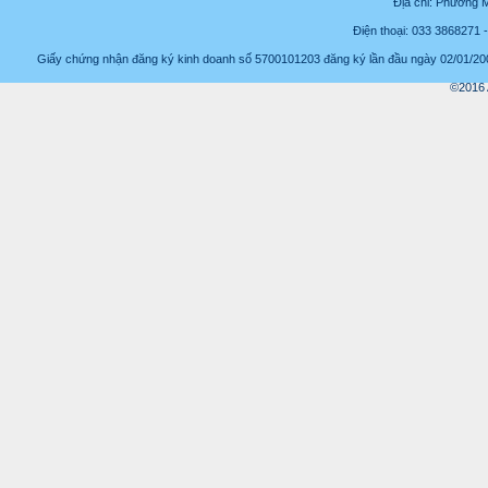
Địa chỉ: Phường 
Điện thoại: 033 3868271
Giấy chứng nhận đăng ký kinh doanh số 5700101203 đăng ký lần đầu ngày 02/01/2008
©2016 