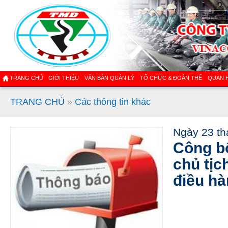
TRANG CHỦ
GIỚI THIỆU
VĂN BẢN QUẢN LÝ
TỔ CHỨC & ĐOÀN THỂ
QUAN 
TRANG CHỦ
»
Các thông tin khác
Ngày 23 th
Công bố
chủ tị
điều hà