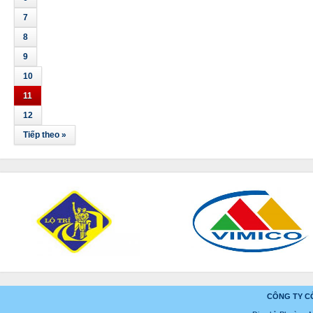
7
8
9
10
11
12
Tiếp theo »
CÔNG TY C