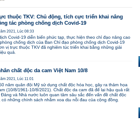
rực thuộc TKV: Chủ động, tích cực triển khai nâng
ông tác phòng chống dịch Covid-19
năm 2021, Lúc 08:33
dịch Covid-19 diễn biến phức tạp, thực hiện theo chỉ đạo nâng cao
 phòng chống dịch của Ban Chỉ đạo phòng chống dịch Covid-19
n vị trực thuộc TKV đã nghiêm túc triển khai bằng những giải
iệu quả.
nhân chất độc da cam Việt Nam 10/8
năm 2021, Lúc 11:01
60 năm quân đội Mỹ sử dụng chất độc hóa học, gây ra thảm họa
am (10/8/1961-10/8/2021). Chất độc da cam đã để lại hậu quả rất
, Đảng và Nhà nước luôn quan tâm sâu sắc đến vấn đề chất độc
à có những chính sách nhằm xoa dịu nỗi đau của cộng đồng.