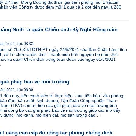
ty CP than Mông Dương đã tham gia tiêm phòng mũi 1 vắcxin
hân viên Công ty được tiêm mũi 1 qua cả 2 đợt đến nay là 260
ảng Ninh ra quân Chiến dịch Kỳ Nghỉ Hồng năm
năm 2021, Lúc 08:32
oạch số 280-KH/TĐTN-PT ngày 24/5/2021 của Ban Chấp hành tỉnh
 về Tổ chức Chiến dịch Thanh niên tình nguyện hè năm 201.
hức ra quân Chiến dịch trong toàn đoàn vào ngày 01/8/2021
.
 giải pháp bảo vệ môi trường
năm 2021, Lúc 08:30
đến nay, bên cạnh kiên trì thực hiện "mục tiêu kép" vừa phòng,
 bảo đảm sản xuất, kinh doanh, Tập đoàn Công nghiệp Than -
 Nam (TKV) còn ưu tiên các giải pháp bảo vệ môi trường bền
khai đồng bộ các giải pháp bảo vệ môi trường giúp các mỏ đẩy
xây dựng “Mỏ xanh, mỏ hiện đại, mỏ sản lượng cao”…
iệt nâng cao cấp độ công tác phòng chống dịch