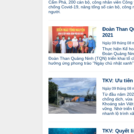
Cẩm Phả, 200 cán bộ, công nhân viên Công 
chống Covid-19, nâng tổng số cán bộ, công n
người.
Đoàn Than Qu
2021
Ngày 09 tháng 08 
Thực hiện Kế h
Đoàn Quảng Ninh
Đoàn Than Quảng Ninh (TQN) triển khai tổ c
hưởng ứng phong trào “Ngày chủ nhật xanh”
TKV: Ưu tiên
Ngày 09 tháng 08 
Từ đầu năm 2021 
chống dịch, vừa
Khoáng sản Việt
vững. Nhờ triển 
nhanh lộ trình 
TKV: Quyết l