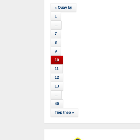
« Quay lại
1
...
7
8
9
10
11
12
13
...
40
Tiếp theo »