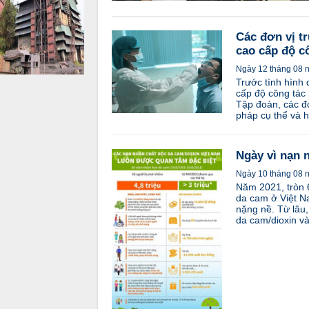
Các đơn vị t
cao cấp độ c
Ngày 12 tháng 08 
Trước tình hình 
cấp độ công tác
Tập đoàn, các đơ
pháp cụ thể và h
Ngày vì nạn 
Ngày 10 tháng 08 
Năm 2021, tròn 
da cam ở Việt N
nặng nề. Từ lâu
da cam/dioxin v