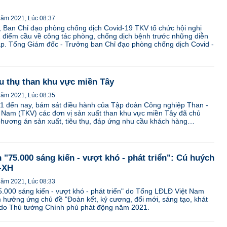
năm 2021, Lúc 08:37
, Ban Chỉ đạo phòng chống dịch Covid-19 TKV tổ chức hội nghị
71 điểm cầu về công tác phòng, chống dịch bệnh trước những diễn
ạp. Tổng Giám đốc - Trưởng ban Chỉ đạo phòng chống dịch Covid -
u thụ than khu vực miền Tây
năm 2021, Lúc 08:35
 đến nay, bám sát điều hành của Tập đoàn Công nghiệp Than -
 Nam (TKV) các đơn vị sản xuất than khu vực miền Tây đã chủ
hương án sản xuất, tiêu thụ, đáp ứng nhu cầu khách hàng…
"75.000 sáng kiến - vượt khó - phát triển": Cú huých
T-XH
năm 2021, Lúc 08:33
.000 sáng kiến - vượt khó - phát triển" do Tổng LĐLĐ Việt Nam
 hưởng ứng chủ đề "Ðoàn kết, kỷ cương, đổi mới, sáng tạo, khát
" do Thủ tướng Chính phủ phát động năm 2021.