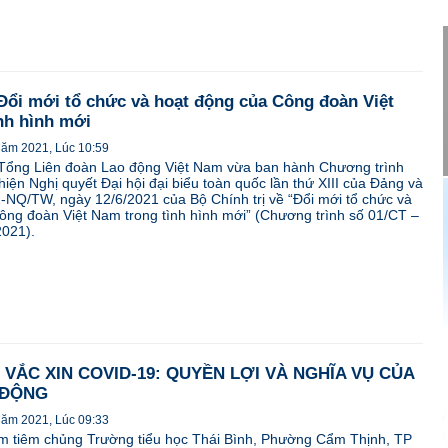
 Đổi mới tổ chức và hoạt động của Công đoàn Việt
nh hình mới
năm 2021, Lúc 10:59
Tổng Liên đoàn Lao động Việt Nam vừa ban hành Chương trình
iện Nghị quyết Đại hội đại biểu toàn quốc lần thứ XIII của Đảng và
2-NQ/TW, ngày 12/6/2021 của Bộ Chính trị về “Đổi mới tổ chức và
ông đoàn Việt Nam trong tình hình mới” (Chương trình số 01/CT –
021).
VẮC XIN COVID-19: QUYỀN LỢI VÀ NGHĨA VỤ CỦA
 ĐỘNG
năm 2021, Lúc 09:33
iểm tiêm chủng Trường tiểu học Thái Bình, Phường Cẩm Thịnh, TP