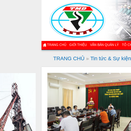
TRANG CHỦ
GIỚI THIỆU
VĂN BẢN QUẢN LÝ
TỔ C
TRANG CHỦ
»
Tin tức & Sự kiệ