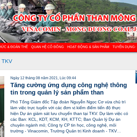
HỨC & ĐOÀN THỂ
QUAN HỆ CỔ ĐÔNG
HOẠT ĐỘNG & SẢN PHẨM
TUYỂN DỤNG-
n TKV
[
Ngày 12 tháng 08 năm 2021, Lúc 09:44
Tăng cường ứng dụng công nghệ thông
tin trong quản lý sản phẩm than
Phó Tổng Giám đốc Tập đoàn Nguyễn Ngọc Cơ vừa chủ trì
làm việc trực tuyến với các đơn vị kiểm điểm tiến độ thực
hiện Dự án giám sát lưu chuyển than tại TKV. Dự làm việc có
các Ban: KCL, KDT, KCM, KH, KTTC; Ban Quản lý Dự án
chuyên ngành mỏ; Công ty CP tin học, công nghệ, môi
trường - Vinacomin, Trường Quản trị Kinh doanh - TKV…