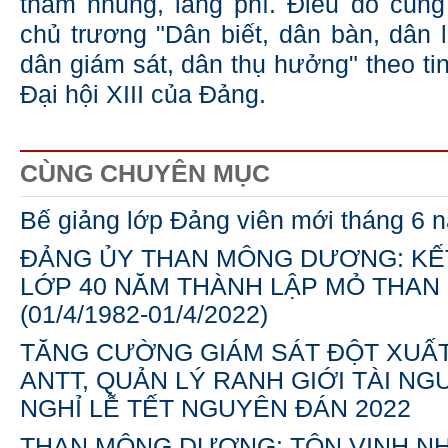
tham nhũng, lãng phí. Điều đó cũng
chủ trương "Dân biết, dân bàn, dân l
dân giám sát, dân thụ hưởng" theo ti
Đại hội XIII của Đảng.
CÙNG CHUYÊN MỤC
Bế giảng lớp Đảng viên mới tháng 6 
ĐẢNG ỦY THAN MÔNG DƯƠNG: KẾT
LỚP 40 NĂM THÀNH LẬP MỎ THA
(01/4/1982-01/4/2022)
TĂNG CƯỜNG GIÁM SÁT ĐỘT XUẤ
ANTT, QUẢN LÝ RANH GIỚI TÀI N
NGHỈ LỄ TẾT NGUYÊN ĐÁN 2022
THAN MÔNG DƯƠNG: TÔN VINH NH