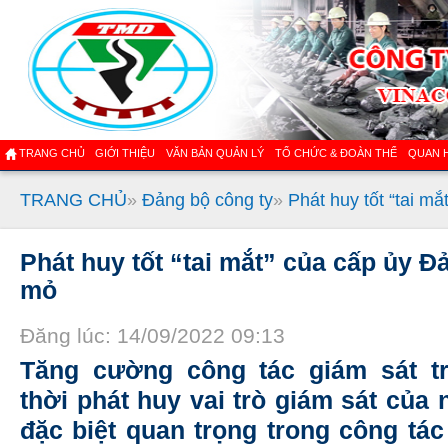
TRANG CHỦ
GIỚI THIỆU
VĂN BẢN QUẢN LÝ
TỔ CHỨC & ĐOÀN THỂ
QUAN 
TRANG CHỦ
»
Đảng bộ công ty
»
Phát huy tốt “tai m
Phát huy tốt “tai mắt” của cấp ủy Đ
mỏ
Đăng lúc: 14/09/2022 09:13
Tăng cường công tác giám sát t
thời phát huy vai trò giám sát của n
đặc biệt quan trọng trong công tá