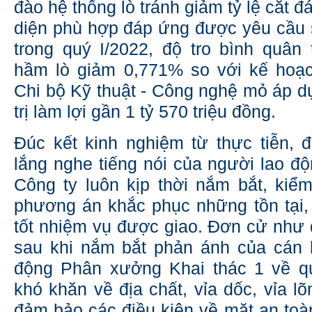
đào hệ thống lò tránh giảm tỷ lệ cắt đá;
diện phù hợp đáp ứng được yêu cầu
trong quý I/2022, độ tro bình quân
hầm lò giảm 0,771% so với kế hoạc
Chi bộ Kỹ thuật - Công nghệ mỏ áp dụ
trị làm lợi gần 1 tỷ 570 triệu đồng.
Đúc kết kinh nghiệm từ thực tiễn, đồ
lắng nghe tiếng nói của người lao đ
Công ty luôn kịp thời nắm bắt, kiể
phương án khắc phục những tồn tại,
tốt nhiệm vụ được giao. Đơn cử như 
sau khi nắm bắt phản ánh của cán 
động Phân xưởng Khai thác 1 về qu
khó khăn về địa chất, vỉa dốc, vỉa l
đảm bảo các điều kiện về mặt an toàn