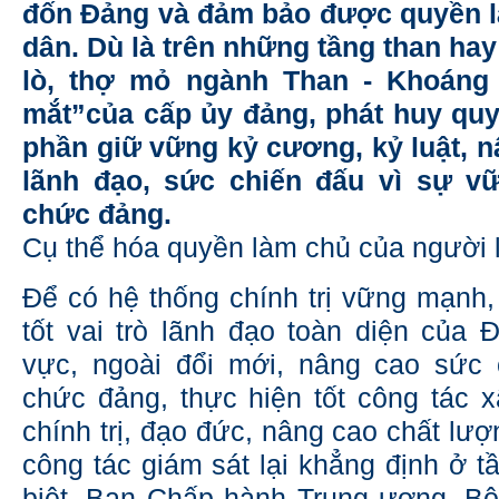
đốn Đảng và đảm bảo được quyền 
dân. Dù là trên những tầng than h
lò, thợ mỏ ngành Than - Khoáng 
mắt”của cấp ủy đảng, phát huy quy
phần giữ vững kỷ cương, kỷ luật, 
lãnh đạo, sức chiến đấu vì sự v
chức đảng.
Cụ thể hóa quyền làm chủ của người 
Để có hệ thống chính trị vững mạnh,
tốt vai trò lãnh đạo toàn diện của Đ
vực, ngoài đổi mới, nâng cao sức 
chức đảng, thực hiện tốt công tác
chính trị, đạo đức, nâng cao chất lư
công tác giám sát lại khẳng định ở t
biệt. Ban Chấp hành Trung ương, Bộ 