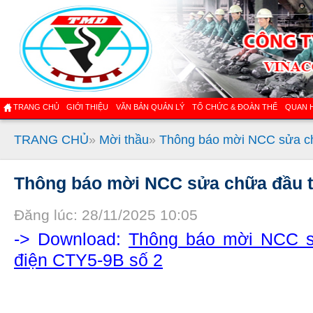
TRANG CHỦ
GIỚI THIỆU
VĂN BẢN QUẢN LÝ
TỔ CHỨC & ĐOÀN THỂ
QUAN 
TRANG CHỦ
»
Mời thầu
»
Thông báo mời NCC sửa ch
Thông báo mời NCC sửa chữa đầu t
Đăng lúc: 28/11/2025 10:05
-> Download:
Thông báo mời NCC s
điện CTY5-9B số 2