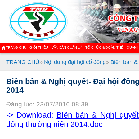
TRANG CHỦ
GIỚI THIỆU
VĂN BẢN QUẢN LÝ
TỔ CHỨC & ĐOÀN THỂ
QUAN 
TRANG CHỦ
»
Nội dung đại hội cổ đông
»
Biên bản &
Biên bản & Nghị quyết- Đại hội đôn
2014
Đăng lúc: 23/07/2016 08:39
-> Download:
Biên bản & Nghị quyết
đông thường niên 2014.doc