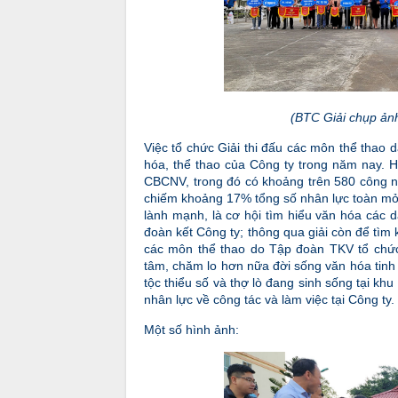
(BTC Giải chụp ảnh
Việc tổ chức Giải thi đấu các môn thể thao d
hóa, thể thao của Công ty trong năm nay.
CBCNV, trong đó có khoảng trên 580 công nh
chiếm khoảng 17% tổng số nhân lực toàn mỏ. G
lành mạnh, là cơ hội tìm hiểu văn hóa các d
đoàn kết Công ty; thông qua giải còn để tìm
các môn thể thao do Tập đoàn TKV tổ chức
tâm, chăm lo hơn nữa đời sống văn hóa tinh t
tộc thiểu số và thợ lò đang sinh sống tại k
nhân lực về công tác và làm việc tại Công ty.
Một số hình ảnh: