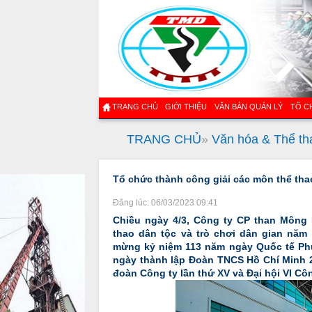
TRANG CHỦ
GIỚI THIỆU
VĂN BẢN QUẢN LÝ
TỔ C
TRANG CHỦ
»
Văn hóa & Thể th
Tổ chức thành công giải các môn thể thao
Đăng lúc: 06/03/2023 09:41
Chiều ngày 4/3, Công ty CP than Mông
thao dân tộc và trò chơi dân gian năm 
mừng kỷ niệm 113 năm ngày Quốc tế Phụ
ngày thành lập Đoàn TNCS Hồ Chí Minh 26
đoàn Công ty lần thứ XV và Đại hội VI C