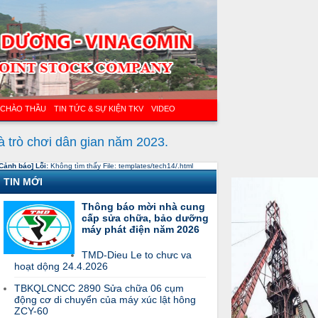
 CHÀO THẦU
TIN TỨC & SỰ KIỆN TKV
VIDEO
à trò chơi dân gian năm 2023.
Cảnh báo] Lỗi:
Không tìm thấy File: templates/tech14/.html
TIN MỚI
Thông báo mời nhà cung
cấp sửa chữa, bảo dưỡng
máy phát điện năm 2026
TMD-Dieu Le to chưc va
hoạt dộng 24.4.2026
TBKQLCNCC 2890 Sửa chữa 06 cụm
động cơ di chuyển của máy xúc lật hông
ZCY-60