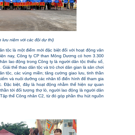
 lưu niệm với các đội dự thi)
ân tộc là một điểm mới đặc biệt đối với hoạt động văn
 Hiện nay, Công ty CP than Mông Dương có hơn 3.300
ân lao động trong Công ty là người dân tộc thiểu số,
iải thể thao dân tộc và trò chơi dân gian là sân chơi
ân tộc, các vùng miền; tăng cường giao lưu, tinh thần
 kiếm và nuôi dưỡng các nhân tố điển hình để tham gia
. Đặc biệt, đây là hoạt động nhằm thể hiện sự quan
hần tới đối tượng thợ lò, người lao động là người dân
hu Tập thể Công nhân C2, từ đó góp phần thu hút nguồn