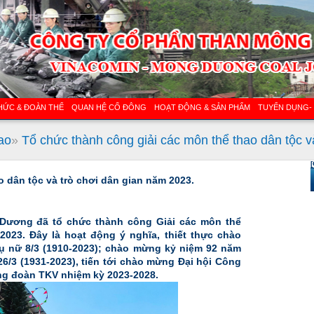
HỨC & ĐOÀN THỂ
QUAN HỆ CỔ ĐÔNG
HOẠT ĐỘNG & SẢN PHẨM
TUYỂN DỤNG-
ao
»
Tổ chức thành công giải các môn thể thao dân tộc v
[
 dân tộc và trò chơi dân gian năm 2023.
 Dương đã tổ chức thành công Giải các môn thể
2023. Đây là hoạt động ý nghĩa, thiết thực chào
 nữ 8/3 (1910-2023); chào mừng kỷ niệm 92 năm
/3 (1931-2023), tiến tới chào mừng Đại hội Công
ông đoàn TKV nhiệm kỳ 2023-2028.