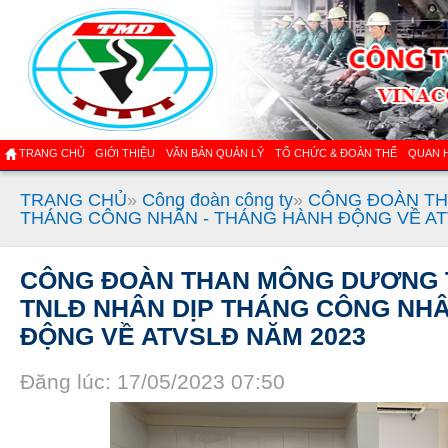
TRANG CHỦ
GIỚI THIỆU
VĂN BẢN QUẢN LÝ
TỔ CHỨC & ĐOÀN THỂ
QUAN 
TRANG CHỦ
»
Công đoàn công ty
»
CÔNG ĐOÀN TH
THÁNG CÔNG NHÂN - THÁNG HÀNH ĐỘNG VỀ AT
CÔNG ĐOÀN THAN MÔNG DƯƠNG 
TNLĐ NHÂN DỊP THÁNG CÔNG NHÂ
ĐỘNG VỀ ATVSLĐ NĂM 2023
Đăng lúc: 17/05/2023 07:50