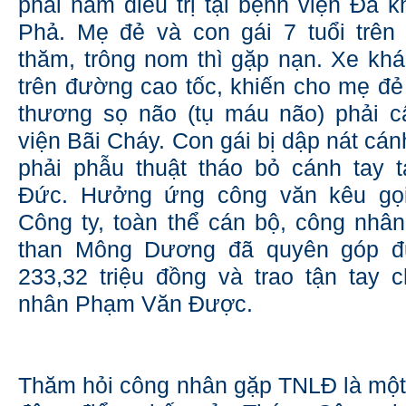
phải nằm điều trị tại bệnh viện Đa
Phả. Mẹ đẻ và con gái 7 tuổi trên
thăm, trông nom thì gặp nạn. Xe khá
trên đường cao tốc, khiến cho mẹ đ
thương sọ não (tụ máu não) phải c
viện Bãi Cháy. Con gái bị dập nát cán
phải phẫu thuật tháo bỏ cánh tay t
Đức. Hưởng ứng công văn kêu gọ
Công ty, toàn thể cán bộ, công nhâ
than Mông Dương đã quyên góp đư
233,32 triệu đồng và trao tận tay 
nhân Phạm Văn Được.
Thăm hỏi công nhân gặp TNLĐ là một 