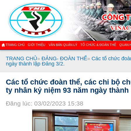
TRANG CHỦ
GIỚI THIỆU
VĂN BẢN QUẢN LÝ
TỔ CHỨC & ĐOÀN THỂ
QUAN 
TRANG CHỦ
»
ĐẢNG- ĐOÀN THỂ
»
Các tổ chức đoà
ngày thành lập Đảng 3/2.
Các tổ chức đoàn thể, các chi bộ 
ty nhân kỷ niệm 93 năm ngày thành 
Đăng lúc: 03/02/2023 15:38