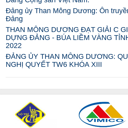
Đảng ủy Than Mông Dương: Ôn truyền
Đảng
THAN MÔNG DƯƠNG ĐẠT GIẢI C GI
DỰNG ĐẢNG - BÚA LIỀM VÀNG TỈ
2022
ĐẢNG ỦY THAN MÔNG DƯƠNG: QU
NGHỊ QUYẾT TW6 KHÓA XIII