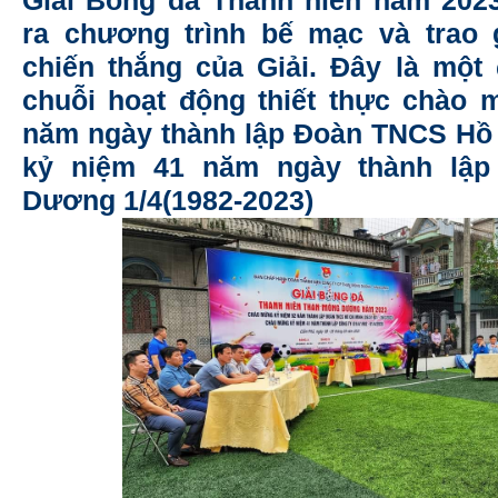
Giải Bóng đá Thanh niên năm 2023
ra chương trình bế mạc và trao 
chiến thắng của Giải. Đây là một
chuỗi hoạt động thiết thực chào
năm ngày thành lập Đoàn TNCS Hồ 
kỷ niệm 41 năm ngày thành lậ
Dương 1/4(1982-2023)