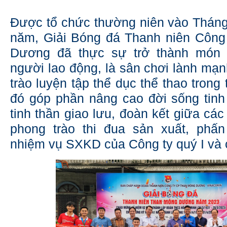
Được tổ chức thường niên vào Thán
năm, Giải Bóng đá Thanh niên Công
Dương đã thực sự trở thành món 
người lao động, là sân chơi lành mạn
trào luyện tập thể dục thể thao trong
đó góp phần nâng cao đời sống tinh
tinh thần giao lưu, đoàn kết giữa cá
phong trào thi đua sản xuất, phấ
nhiệm vụ SXKD của Công ty quý I và