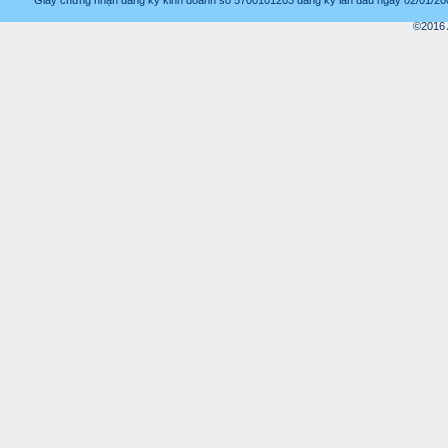
Giấy chứng nhận đăng ký kinh doanh số 5700101203 đăng ký lần đầu ngày 02/01/2008
©2016 