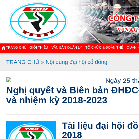
TRANG CHỦ
GIỚI THIỆU
VĂN BẢN QUẢN LÝ
TỔ CHỨC & ĐOÀN THỂ
QUAN 
TRANG CHỦ
»
Nội dung đại hội cổ đông
Ngày 25 th
Nghị quyết và Biên bản ĐHĐC
và nhiệm kỳ 2018-2023
Tài liệu đại hội 
2018