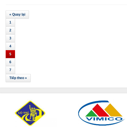
« Quay lại
1
2
3
4
5
6
7
Tiếp theo »